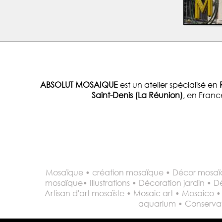
ABSOLUT MOSAIQUE
est un atelier spécialisé en
Saint-Denis (La Réunion)
, en Franc
Mosaïque • création mosaïque • Décor mosaïq
mosaïque• Illustrations • Décoration jardin • D
Artisan d'art mosaïste • Mosaic art • Mosaico
aquarium • Conservati