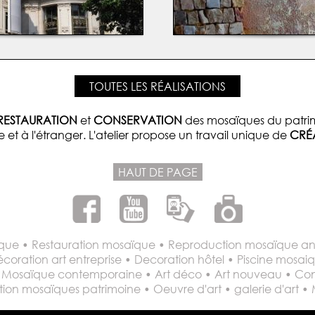
TOUTES LES RÉALISATIONS
RESTAURATION
et
CONSERVATION
des mosaïques du patrim
e et à l'étranger. L'atelier propose un travail unique de
CRÉ
HAUT DE PAGE
ue • Restauration mosaïque • Reproduction mosaïque anc
écoration art entreprise • Decoration hôtel • Piscine mosa
 • Mosaïque contemporaine • Art déco • Art nouveau • Con
on mosaïques patrimoine • Oeuvre d'art • galerie d'art •