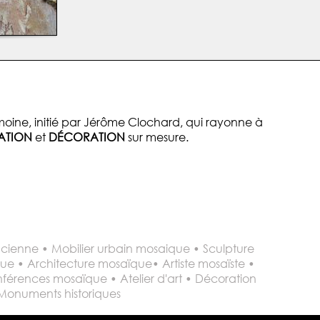
oine, initié par Jérôme Clochard, qui rayonne à
ATION
et
DÉCORATION
sur mesure.
ienne • Mobilier urbain mosaique • Sculpture
ique • Architecture mosaïque• Artiste mosaïste •
férences mosaïque • Atelier d'art • Décoration
 Monuments historiques